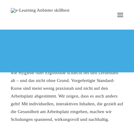
E-LEARNING BEST PRACTICES
Gesundheit
TERMIN BUCHEN
Gesundheitsschulungen
müssen nicht langweilig sein! Oft
schneiden E-Learnings zu wichtigen Gesundheitsthemen
wie Hygiene oder Ergonomie schlecht bei den Lernenden
ab – und das nicht ohne Grund. Vorgefertigte Standard-
Kurse sind meist wenig praxisnah und nicht auf den
Arbeitsplatz abgestimmt. Wir zeigen, dass es auch anders
geht! Mit individuellen, interaktiven Inhalten, die gezielt auf
die Gesundheit am Arbeitsplatz eingehen, machen wir
Schulungen spannend, wirkungsvoll und nachhaltig.