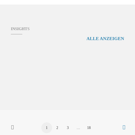
INSIGHTS
ALLE ANZEIGEN
Cybersecurity online schulen – Notwendig und
1
2
3
…
18
sinnvoll