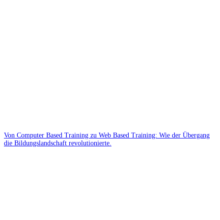
Von Computer Based Training zu Web Based Training: Wie der Übergang
die Bildungslandschaft revolutionierte.