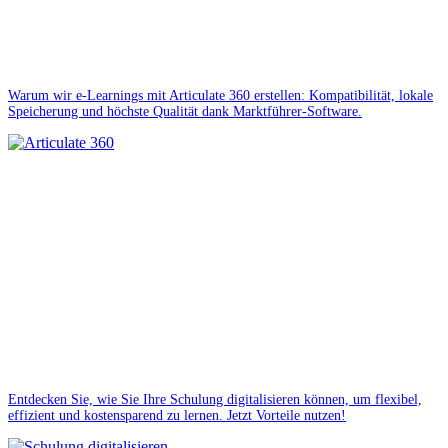
Warum wir e-Learnings mit Articulate 360 erstellen: Kompatibilität, lokale
Speicherung und höchste Qualität dank Marktführer-Software.
Entdecken Sie, wie Sie Ihre Schulung digitalisieren können, um flexibel,
effizient und kostensparend zu lernen. Jetzt Vorteile nutzen!