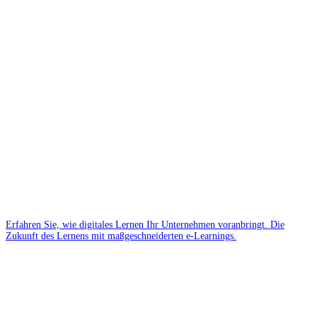
Erfahren Sie, wie digitales Lernen Ihr Unternehmen voranbringt. Die
Zukunft des Lernens mit maßgeschneiderten e-Learnings.