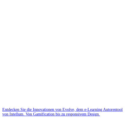
Entdecken Sie die Innovationen von Evolve, dem e-Learning Autorentool
von Intellum. Von Gamification bis zu responsivem Design.