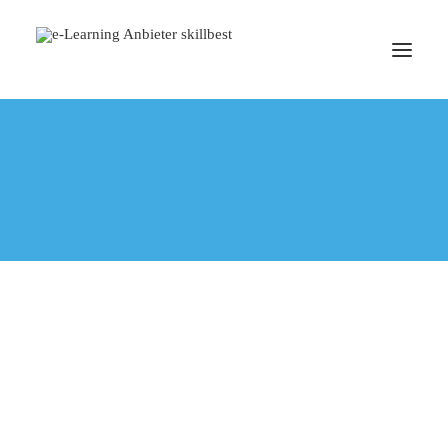
Produktschulung
TERMIN BUCHEN
Eine interaktive Produktschulung als individuelles e-
Learning führt zu mehr Lernerfolg und ist näher an
der eigentlichen Praxis.