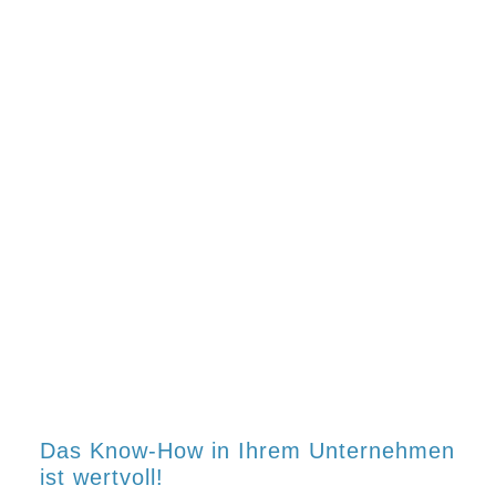
Mit einer individuellen Online Produktschulung
vermitteln Unternehmen Produktwissen effizient und
nachhaltig.
Das Know-How in Ihrem Unternehmen
ist wertvoll!