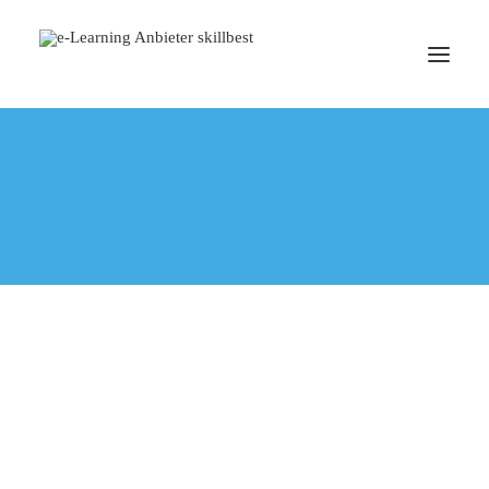
blended learning
konzepte
TERMIN BUCHEN
Maximieren Sie Ihre Lernziele mit Hybrid Learning:
Eine Art des Lernens, die Ihnen mehr Flexibilität und
Effektivität bietet.