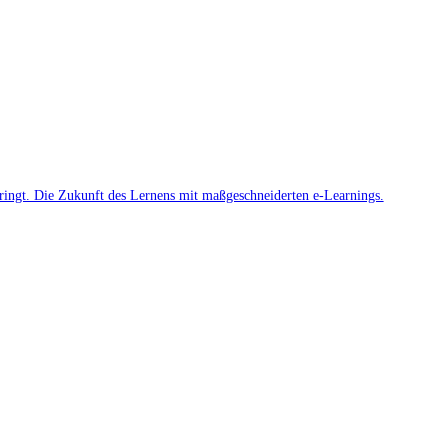
ringt. Die Zukunft des Lernens mit maßgeschneiderten e-Learnings.