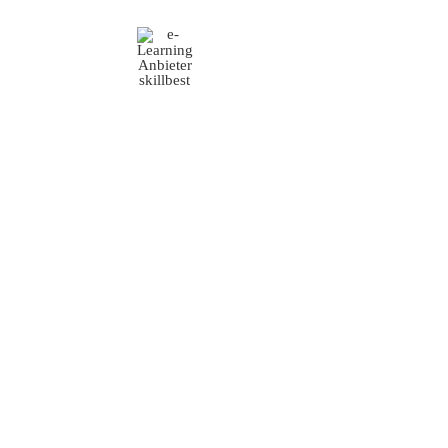
e-didaktik
Digital Learning Expert: Entdecken Sie die best
Lernerfolge.