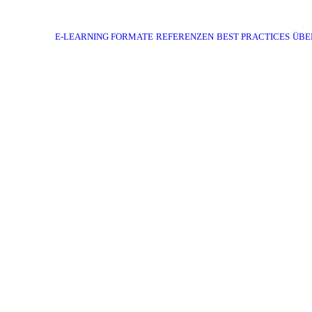
E-LEARNING FORMATE
REFERENZEN
BEST PRACTICES
ÜBE
en Strategien und Tipps für effektives Online-Lernen und steigern Sie Ihre