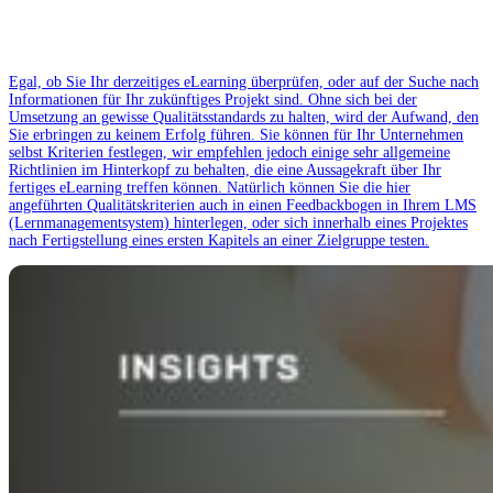
Egal, ob Sie Ihr derzeitiges eLearning überprüfen, oder auf der Suche nach
Informationen für Ihr zukünftiges Projekt sind. Ohne sich bei der
Umsetzung an gewisse Qualitätsstandards zu halten, wird der Aufwand, den
Sie erbringen zu keinem Erfolg führen. Sie können für Ihr Unternehmen
selbst Kriterien festlegen, wir empfehlen jedoch einige sehr allgemeine
Richtlinien im Hinterkopf zu behalten, die eine Aussagekraft über Ihr
fertiges eLearning treffen können. Natürlich können Sie die hier
angeführten Qualitätskriterien auch in einen Feedbackbogen in Ihrem LMS
(Lernmanagementsystem) hinterlegen, oder sich innerhalb eines Projektes
nach Fertigstellung eines ersten Kapitels an einer Zielgruppe testen.