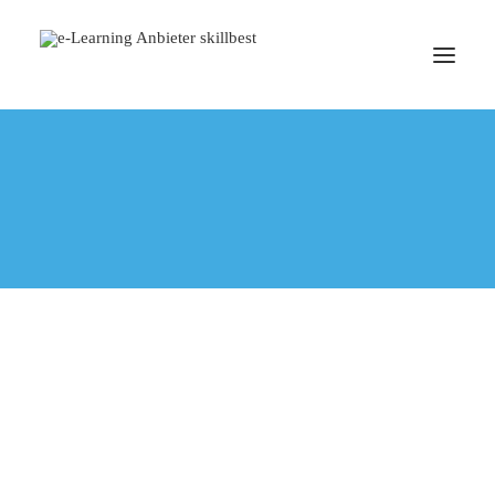
TERMIN BUCHEN
sales
Bringen Sie Ihre Vertriebsmannschaft auf Erfolgskurs
mit interaktiven e-Learnings zu Verkaufsgespräche
und Produktwissen.