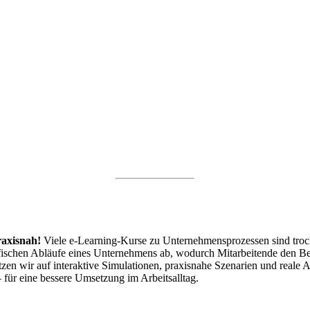
raxisnah!
Viele e-Learning-Kurse zu Unternehmensprozessen sind tro
ifischen Abläufe eines Unternehmens ab, wodurch Mitarbeitende den Bez
etzen wir auf interaktive Simulationen, praxisnahe Szenarien und rea
 – für eine bessere Umsetzung im Arbeitsalltag.