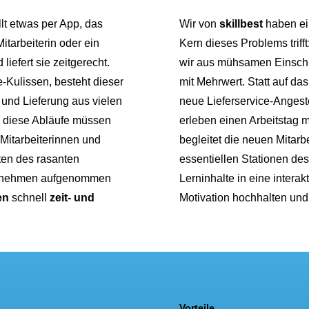
llt etwas per App, das
Wir von
skillbest
haben ei
itarbeiterin oder ein
Kern dieses Problems triff
 liefert sie zeitgerecht.
wir aus mühsamen Einschu
e-Kulissen, besteht dieser
mit Mehrwert. Statt auf da
und Lieferung aus vielen
neue Lieferservice-Angest
ll diese Abläufe müssen
erleben einen Arbeitstag m
 Mitarbeiterinnen und
begleitet die neuen Mitarbe
iten des rasanten
essentiellen Stationen des
ternehmen aufgenommen
Lerninhalte in eine intera
en
schnell
zeit- und
Motivation hochhalten und 
Vorteile