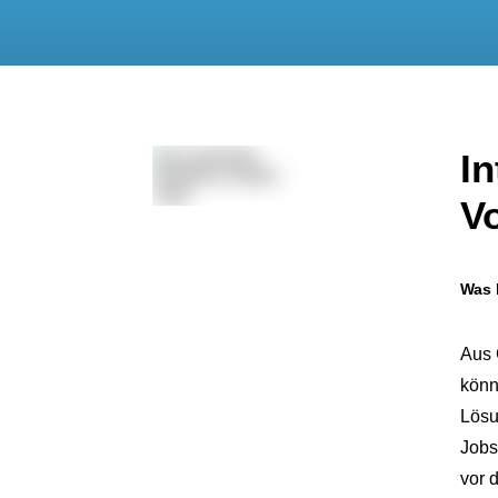
In
V
Was 
Aus 
könn
Lösu
Jobs
vor 