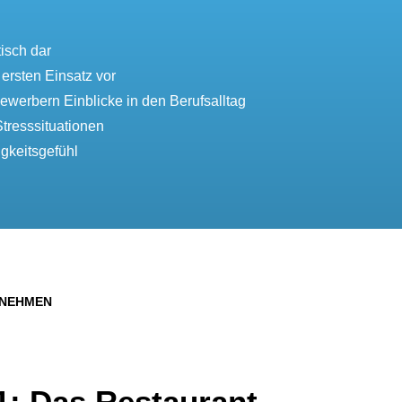
tisch dar
 ersten Einsatz vor
werbern Einblicke in den Berufsalltag
Stresssituationen
gkeitsgefühl
NNEHMEN
1: Das Restaurant