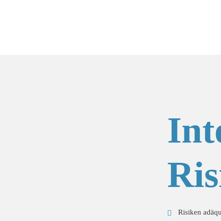
Int
Ris
Risiken adäqu