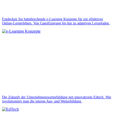
Entdecken Sie bahnbrechende e-Learning Konzepte für ein effektives
Online-Lernerlebnis. Von Gamifizierung bis hin zu adaptiven Lernpfaden.
Die Zukunft der Unternehmensweiterbildung mit innovativem Edtech. Wie
revolutioniert man die interne Aus- und Weiterbildung.