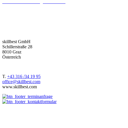
individuelle Trainingsentwicklung
legt und dabei das eigentliche
Lernziel in den Vordergrund stellt. Welchen Trainingsbereich Sie
auch immer abdecken wollen, wir liefern Ihnen das bestmögliche
Gesamtpaket!
Ausgehend aus der DACH-Region –
Deutschland
,
Österreich
und
Schweiz
, betreuen wir unsere Kund:innen weltweit.
skillbest GmbH
Schillerstraße 28
8010 Graz
Österreich
T.
+43 316 /34 19 95
office@skillbest.com
www.skillbest.com
Über uns
Wie wir arbeiten
e-Learning Agentur
Referenzen