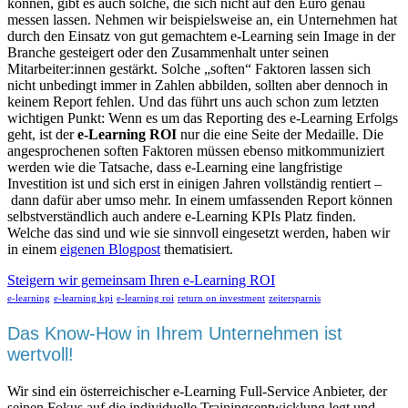
können, gibt es auch solche, die sich nicht auf den Euro genau
messen lassen. Nehmen wir beispielsweise an, ein Unternehmen hat
durch den Einsatz von gut gemachtem e-Learning sein Image in der
Branche gesteigert oder den Zusammenhalt unter seinen
Mitarbeiter:innen gestärkt. Solche „soften“ Faktoren lassen sich
nicht unbedingt immer in Zahlen abbilden, sollten aber dennoch in
keinem Report fehlen. Und das führt uns auch schon zum letzten
wichtigen Punkt: Wenn es um das Reporting des e-Learning Erfolgs
geht, ist der
e-Learning ROI
nur die eine Seite der Medaille. Die
angesprochenen soften Faktoren müssen ebenso mitkommuniziert
werden wie die Tatsache, dass e-Learning eine langfristige
Investition ist und sich erst in einigen Jahren vollständig rentiert –
dann dafür aber umso mehr. In einem umfassenden Report können
selbstverständlich auch andere e-Learning KPIs Platz finden.
Welche das sind und wie sie sinnvoll eingesetzt werden, haben wir
in einem
eigenen Blogpost
thematisiert.
Steigern wir gemeinsam Ihren e-Learning ROI
e-learning
e-learning kpi
e-learning roi
return on investment
zeitersparnis
Das Know-How in Ihrem Unternehmen ist
wertvoll!
Wir sind ein österreichischer e-Learning Full-Service Anbieter, der
seinen Fokus auf die individuelle Trainingsentwicklung legt und