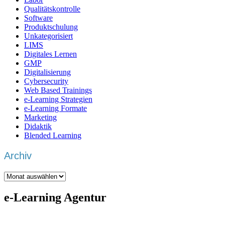
Qualitätskontrolle
Software
Produktschulung
Unkategorisiert
LIMS
Digitales Lernen
GMP
Digitalisierung
Cybersecurity
Web Based Trainings
e-Learning Strategien
e-Learning Formate
Marketing
Didaktik
Blended Learning
Archiv
Archiv
e-Learning Agentur
Wir sind eine
e-Learning Agentur
, die ihren Fokus auf die