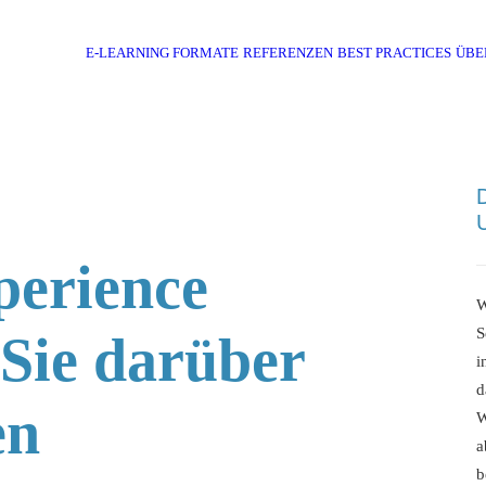
E-LEARNING FORMATE
REFERENZEN
BEST PRACTICES
ÜBE
Home
Digitales Lernen
Lear
perience
W
S
Sie darüber
i
d
en
W
a
b