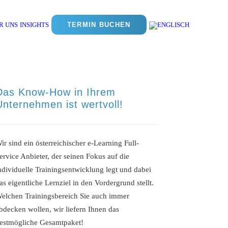
R UNS
INSIGHTS
ning Experience Design – Was Sie darüber wissen müssen
TERMIN BUCHEN
Das Know-How in Ihrem
Unternehmen ist wertvoll!
ir sind ein österreichischer e-Learning Full-
ervice Anbieter, der seinen Fokus auf die
ndividuelle Trainingsentwicklung legt und dabei
as eigentliche Lernziel in den Vordergrund stellt.
elchen Trainingsbereich Sie auch immer
bdecken wollen, wir liefern Ihnen das
estmögliche Gesamtpaket!