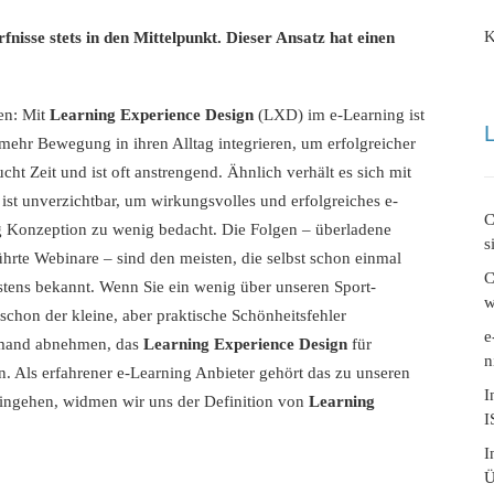
K
rfnisse stets in den Mittelpunkt. Dieser Ansatz hat einen
en: Mit
Learning Experience Design
(LXD) im e-Learning ist
 mehr Bewegung in ihren Alltag integrieren, um erfolgreicher
t Zeit und ist oft anstrengend. Ähnlich verhält es sich mit
st unverzichtbar, um wirkungsvolles und erfolgreiches e-
C
ng Konzeption zu wenig bedacht. Die Folgen – überladene
s
rte Webinare – sind den meisten, die selbst schon einmal
C
estens bekannt. Wenn Sie ein wenig über unseren Sport-
w
schon der kleine, aber praktische Schönheitsfehler
e
emand abnehmen, das
Learning Experience Design
für
n
n. Als erfahrener e-Learning Anbieter gehört das zu unseren
I
ingehen, widmen wir uns der Definition von
Learning
I
I
Ü