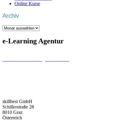
Online Kurse
Archiv
Archiv
e-Learning Agentur
Wir sind eine
e-Learning Agentur
, die ihren Fokus auf die
individuelle Trainingsentwicklung
legt und dabei das eigentliche
Lernziel in den Vordergrund stellt. Welchen Trainingsbereich Sie
auch immer abdecken wollen, wir liefern Ihnen das bestmögliche
Gesamtpaket!
Ausgehend aus der DACH-Region –
Deutschland
,
Österreich
und
Schweiz
, betreuen wir unsere Kund:innen weltweit.
skillbest GmbH
Schillerstraße 28
8010 Graz
Österreich