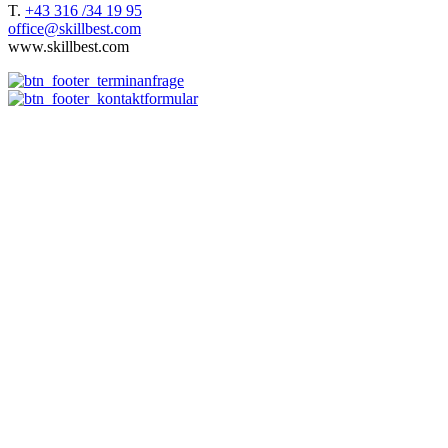
T.
+43 316 /34 19 95
office@skillbest.com
www.skillbest.com
Über uns
Wie wir arbeiten
e-Learning Agentur
Referenzen
e-Didaktische Konzepte
Workshops
Best Practices
e-Learning Agentur DACH-Region
Maßgeschneiderte e-Learning Anbieter
Stellenangebote
Allgemeine Geschäftsbedingungen
Datenschutzerklärung
Impressum
e-Learning Unternehmen
Online Unterweisung
Schulung digitalisieren
Consulting